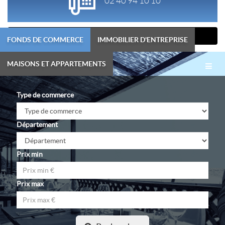
02 40 94 10 10
contact@carat-transactions.com
FONDS DE COMMERCE
IMMOBILIER D'ENTREPRISE
Menu
MAISONS ET APPARTEMENTS
Toggl
navig
Type de commerce
Département
Prix min
Prix max