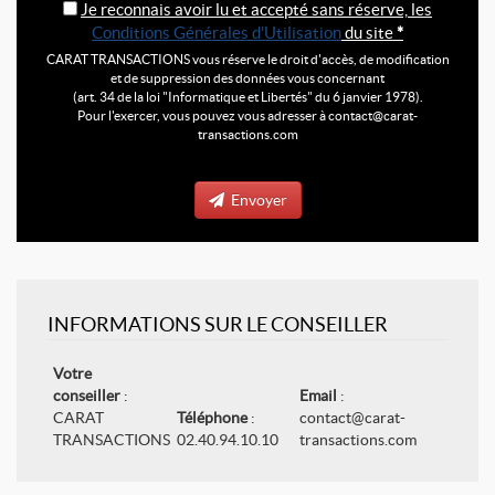
Je reconnais avoir lu et accepté sans réserve, les
Conditions Générales d'Utilisation
du site
*
CARAT TRANSACTIONS vous réserve le droit d'accès, de modification
et de suppression des données vous concernant
(art. 34 de la loi "Informatique et Libertés" du 6 janvier 1978).
Pour l'exercer, vous pouvez vous adresser à contact@carat-
transactions.com
Envoyer
INFORMATIONS SUR LE CONSEILLER
Votre
conseiller
:
Email
:
CARAT
Téléphone
:
contact@carat-
TRANSACTIONS
02.40.94.10.10
transactions.com