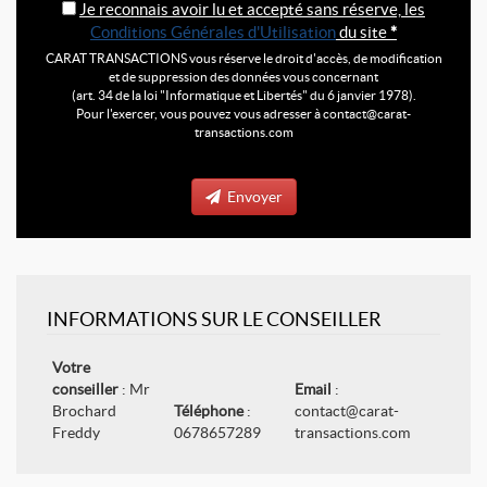
Je reconnais avoir lu et accepté sans réserve, les
Conditions Générales d'Utilisation
du site
*
CARAT TRANSACTIONS vous réserve le droit d'accès, de modification
et de suppression des données vous concernant
(art. 34 de la loi "Informatique et Libertés" du 6 janvier 1978).
Pour l'exercer, vous pouvez vous adresser à contact@carat-
transactions.com
Envoyer
INFORMATIONS SUR LE CONSEILLER
Votre
conseiller
: Mr
Email
:
Brochard
Téléphone
:
contact@carat-
Freddy
0678657289
transactions.com