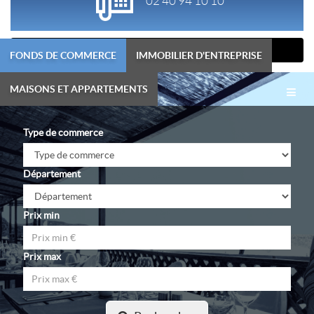
02 40 94 10 10
contact@carat-transactions.com
FONDS DE COMMERCE
IMMOBILIER D'ENTREPRISE
Menu
MAISONS ET APPARTEMENTS
Toggl
navig
Type de commerce
Département
Prix min
Prix max