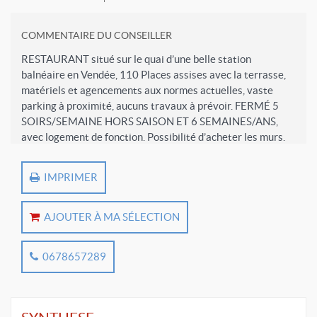
COMMENTAIRE DU CONSEILLER
RESTAURANT situé sur le quai d’une belle station
balnéaire en Vendée, 110 Places assises avec la terrasse,
matériels et agencements aux normes actuelles, vaste
parking à proximité, aucuns travaux à prévoir. FERMÉ 5
SOIRS/SEMAINE HORS SAISON ET 6 SEMAINES/ANS,
avec logement de fonction. Possibilité d’acheter les murs.
C.A. 612.000ht Prix du fonds de commerce 615.600€ FAI.
CARAT TRANSACTIONS VENDÉE 02.40.94.10.10
IMPRIMER
AJOUTER À MA SÉLECTION
0678657289