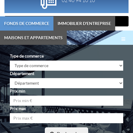
02 40 94 10 10
contact@carat-transactions.com
FONDS DE COMMERCE
IMMOBILIER D'ENTREPRISE
Menu
MAISONS ET APPARTEMENTS
Toggl
navig
Type de commerce
Département
Prix min
Prix max