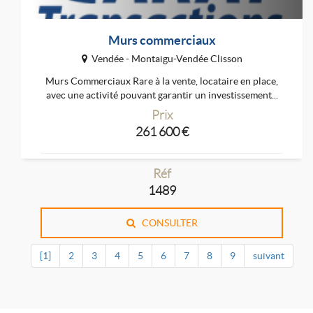
Murs commerciaux
Vendée - Montaigu-Vendée Clisson
Murs Commerciaux Rare à la vente, locataire en place,
avec une activité pouvant garantir un investissement...
Prix
261 600 €
Réf
1489
CONSULTER
[1]
2
3
4
5
6
7
8
9
suivant